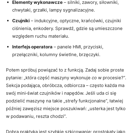
Elementy wykonawcze
– silniki, zawory, siłowniki,
chwytaki, grzałki, lampy sygnalizacyjne.
Czujniki
– indukcyjne, optyczne, krańcówki, czujniki
ciśnienia, enkodery. Sprawdź, gdzie są umieszczone
względem ruchu materiału.
Interfejs operatora
– panele HMI, przyciski,
przełączniki, kolumny świetlne, brzęczyki.
Potem spróbuj powiązać to z funkcją. Zadaj sobie proste
pytanie: „która część maszyny wykonuje
co
w procesie?”.
Sekcja podająca, obróbcza, odbiorcza – często każda ma
swój mini‑świat czujników i napędów. Jeśli uda ci się
podzielić maszynę na takie „strefy funkcjonalne”, łatwiej
później zawęzisz miejsce poszukiwań: „usterka jest tylko
w podawaniu, reszta chodzi”.
Dobrą praktyką jest szybkie szkicowanie: prostokąty jako