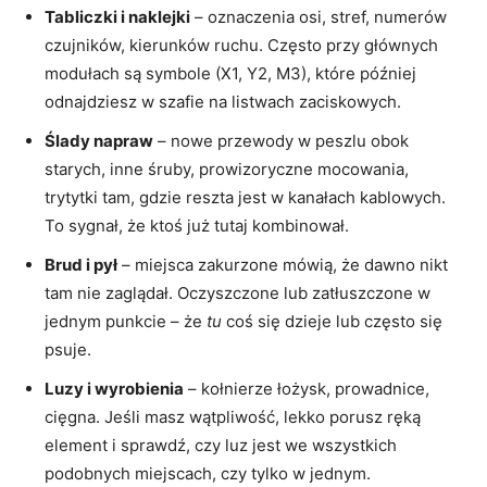
Tabliczki i naklejki
– oznaczenia osi, stref, numerów
czujników, kierunków ruchu. Często przy głównych
modułach są symbole (X1, Y2, M3), które później
odnajdziesz w szafie na listwach zaciskowych.
Ślady napraw
– nowe przewody w peszlu obok
starych, inne śruby, prowizoryczne mocowania,
trytytki tam, gdzie reszta jest w kanałach kablowych.
To sygnał, że ktoś już tutaj kombinował.
Brud i pył
– miejsca zakurzone mówią, że dawno nikt
tam nie zaglądał. Oczyszczone lub zatłuszczone w
jednym punkcie – że
tu
coś się dzieje lub często się
psuje.
Luzy i wyrobienia
– kołnierze łożysk, prowadnice,
cięgna. Jeśli masz wątpliwość, lekko porusz ręką
element i sprawdź, czy luz jest we wszystkich
podobnych miejscach, czy tylko w jednym.