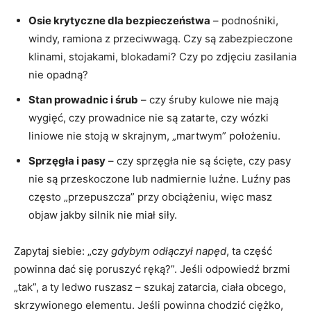
Osie krytyczne dla bezpieczeństwa
– podnośniki,
windy, ramiona z przeciwwagą. Czy są zabezpieczone
klinami, stojakami, blokadami? Czy po zdjęciu zasilania
nie opadną?
Stan prowadnic i śrub
– czy śruby kulowe nie mają
wygięć, czy prowadnice nie są zatarte, czy wózki
liniowe nie stoją w skrajnym, „martwym” położeniu.
Sprzęgła i pasy
– czy sprzęgła nie są ścięte, czy pasy
nie są przeskoczone lub nadmiernie luźne. Luźny pas
często „przepuszcza” przy obciążeniu, więc masz
objaw jakby silnik nie miał siły.
Zapytaj siebie: „czy
gdybym odłączył napęd
, ta część
powinna dać się poruszyć ręką?”. Jeśli odpowiedź brzmi
„tak”, a ty ledwo ruszasz – szukaj zatarcia, ciała obcego,
skrzywionego elementu. Jeśli powinna chodzić ciężko,