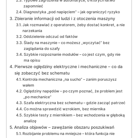
Typowe zagrożenia w automatyce, o których łatwo
zapomnieć
Diagnostyka „pod napięciem” – jak ograniczyć ryzyko
Zbieranie informacji od ludzi i z otoczenia maszyny
Jak rozmawiać z operatorem, żeby dostać konkret, a nie
narzekania
Oddzielenie odczuć od faktów
Ślady na maszynie – co możesz „wyczytać” bez
zaglądania do szafy
Szybkie rozpoznanie modułów – co jest czym, gdy nie
ma opisu
Pierwsze oględziny elektryczne i mechaniczne – co da
się zobaczyć bez schematu
Kontrola mechaniczna „na sucho” – zanim poruszysz
wałem
Oględziny napędów – po czym poznać, że problem jest
„po mechanice”
Szafa elektryczna bez schematu – gdzie zacząć patrzeć
Co można sprawdzić wzrokiem, bez miernika
Szybkie testy z miernikiem – bez wchodzenia w głęboką
analizę
Analiza objawów – zawężanie obszaru poszukiwań
Rozbijanie problemu na mniejsze – która funkcja nie