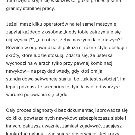
Tam często kryje się wskazówka, gdzie proces jest na
granicy stabilnej pracy.
Jeżeli masz kilku operatorów na tej samej maszynie,
zapytaj każdego z osobna: „kiedy tobie zatrzymuje się
najczęściej?”, „co robisz, żeby maszyna dalej ruszyła?”.
Różnice w odpowiedziach pokażą ci różne style obsługi i
skróty, które ludzie stosują. Zdarza się, że usterka
wychodzi na wierzch tylko przy pewnej kombinacji
nawyków – na przykład wtedy, gdy ktoś omija
standardową sekwencję startu, bo „tak jest szybciej”. Im
lepiej poznasz te scenariusze, tym łatwiej odtworzysz
warunki pojawiania się błędu.
Cały proces diagnostyki bez dokumentacji sprowadza się
do kilku powtarzalnych nawyków: zabezpieczasz siebie i
innych, patrzysz uważnie, zamiast zgadywać, zadajesz
konkretne pytania i zapisujesz obserwacje. Jeśli przy