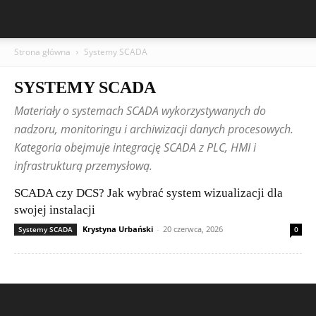
Strona główna
Systemy SCADA
SYSTEMY SCADA
Materiały o systemach SCADA wykorzystywanych do
nadzoru, monitoringu i archiwizacji danych procesowych.
Kategoria obejmuje integrację SCADA z PLC, HMI i
infrastrukturą przemysłową.
SCADA czy DCS? Jak wybrać system wizualizacji dla
swojej instalacji
Krystyna Urbański
-
20 czerwca, 2026
Systemy SCADA
0