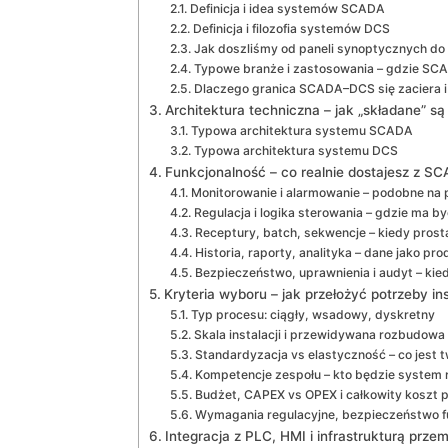
Definicja i idea systemów SCADA
Definicja i filozofia systemów DCS
Jak doszliśmy od paneli synoptycznych do
Typowe branże i zastosowania – gdzie SC
Dlaczego granica SCADA–DCS się zaciera i
Architektura techniczna – jak „składane” 
Typowa architektura systemu SCADA
Typowa architektura systemu DCS
Funkcjonalność – co realnie dostajesz z S
Monitorowanie i alarmowanie – podobne na 
Regulacja i logika sterowania – gdzie ma b
Receptury, batch, sekwencje – kiedy pros
Historia, raporty, analityka – dane jako p
Bezpieczeństwo, uprawnienia i audyt – kiedy
Kryteria wyboru – jak przełożyć potrzeby i
Typ procesu: ciągły, wsadowy, dyskretny
Skala instalacji i przewidywana rozbudowa
Standardyzacja vs elastyczność – co jest 
Kompetencje zespołu – kto będzie system r
Budżet, CAPEX vs OPEX i całkowity koszt 
Wymagania regulacyjne, bezpieczeństwo fu
Integracja z PLC, HMI i infrastrukturą prze