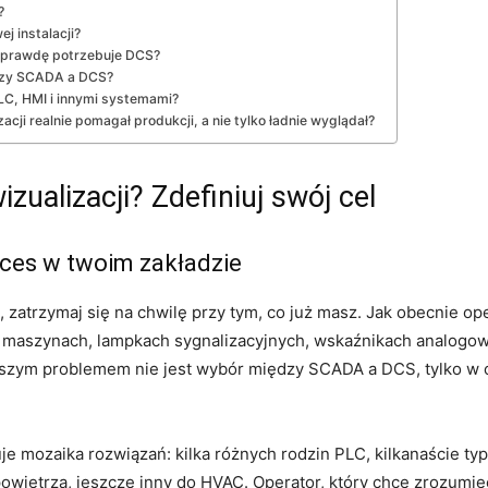
?
j instalacji?
naprawdę potrzebuje DCS?
dzy SCADA a DCS?
LC, HMI i innymi systemami?
cji realnie pomagał produkcji, a nie tylko ładnie wyglądał?
zualizacji? Zdefiniuj swój cel
oces w twoim zakładzie
atrzymaj się na chwilę przy tym, co już masz. Jak obecnie op
y maszynach, lampkach sygnalizacyjnych, wskaźnikach analogow
erwszym problemem nie jest wybór między SCADA a DCS, tylko 
e mozaika rozwiązań: kilka różnych rodzin PLC, kilkanaście ty
wietrza, jeszcze inny do HVAC. Operator, który chce zrozumieć,