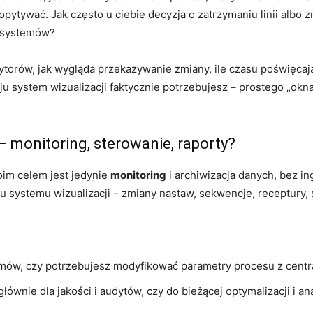
dopytywać. Jak często u ciebie decyzja o zatrzymaniu linii albo
h systemów?
ytorów, jak wygląda przekazywanie zmiany, ile czasu poświęcają
aju system wizualizacji faktycznie potrzebujesz – prostego „ok
– monitoring, sterowanie, raporty?
oim celem jest jedynie
monitoring
i archiwizacja danych, bez in
 systemu wizualizacji – zmiany nastaw, sekwencje, receptury
rmów, czy potrzebujesz modyfikować parametry procesu z centr
wnie dla jakości i audytów, czy do bieżącej optymalizacji i ana