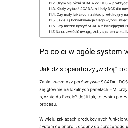
Czym się różni SCADA od DCS w praktyce
Kiedy wybrać SCADA, a kiedy DCS dla nowe
Czy mały lub średni zakład produkcyjny 
Jakie są konsekwencje złego wyboru mię
Czy można łączyć SCADA z istniejącymi P
Na co zwrócić uwagę, żeby system wizualiza
Po co ci w ogóle system wi
Jak dziś operatorzy „widzą” pr
Zanim zaczniesz porównywać SCADA i DCS, z
się głównie na lokalnych panelach HMI prz
ręcznie do Excela? Jeśli tak, to twoim pi
procesu.
W wielu zakładach produkcyjnych funkcjonuj
system do energii, osobny do sprężonego po