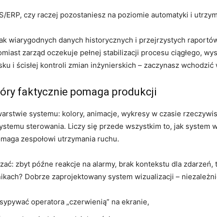
/ERP, czy raczej pozostaniesz na poziomie automatyki i utrzy
ak wiarygodnych danych historycznych i przejrzystych raportó
omiast zarząd oczekuje pełnej stabilizacji procesu ciągłego, wy
ku i ścisłej kontroli zmian inżynierskich – zaczynasz wchodzi
tóry faktycznie pomaga produkcji
warstwie systemu: kolory, animacje, wykresy w czasie rzeczy
stemu sterowania. Liczy się przede wszystkim to, jak system 
pomaga zespołowi utrzymania ruchu.
ać: zbyt późne reakcje na alarmy, brak kontekstu dla zdarzeń, t
kach? Dobrze zaprojektowany system wizualizacji – niezależni
asypywać operatora „czerwienią” na ekranie,