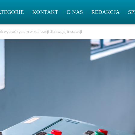
ATEGORIE
KONTAKT
O NAS
REDAKCJA
SP
 wybrać system wizualizacji dla swojej instalacji