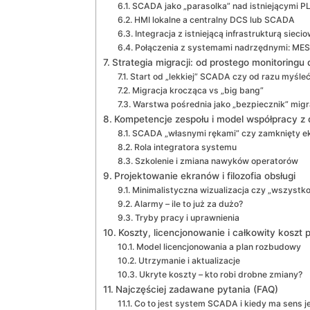
SCADA jako „parasolka” nad istniejącymi P
HMI lokalne a centralny DCS lub SCADA
Integracja z istniejącą infrastrukturą siecio
Połączenia z systemami nadrzędnymi: MES
Strategia migracji: od prostego monitoring
Start od „lekkiej” SCADA czy od razu myśleć
Migracja krocząca vs „big bang”
Warstwa pośrednia jako „bezpiecznik” migr
Kompetencje zespołu i model współpracy z
SCADA „własnymi rękami” czy zamknięty 
Rola integratora systemu
Szkolenie i zmiana nawyków operatorów
Projektowanie ekranów i filozofia obsługi
Minimalistyczna wizualizacja czy „wszystko
Alarmy – ile to już za dużo?
Tryby pracy i uprawnienia
Koszty, licencjonowanie i całkowity koszt 
Model licencjonowania a plan rozbudowy
Utrzymanie i aktualizacje
Ukryte koszty – kto robi drobne zmiany?
Najczęściej zadawane pytania (FAQ)
Co to jest system SCADA i kiedy ma sens j