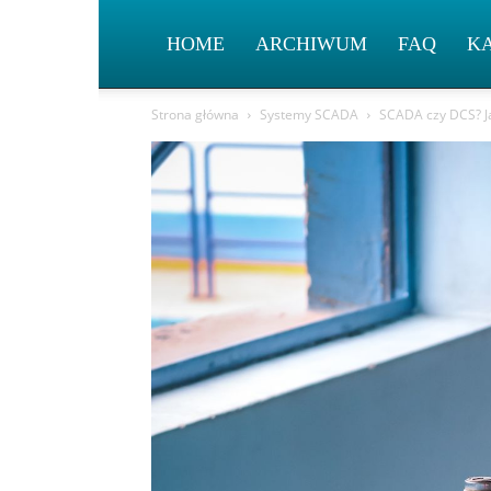
HOME
ARCHIWUM
FAQ
K
Strona główna
Systemy SCADA
SCADA czy DCS? Jak