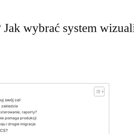
k wybrać system wizualiz
uj swój cel
 zakładzie
 sterowanie, raporty?
nie pomaga produkcji
ju i drogie migracje
DCS?