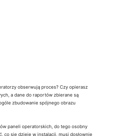
eratorzy obserwują proces? Czy opierasz
ych, a dane do raportów zbierane są
w ogóle zbudowanie spójnego obrazu
pów paneli operatorskich, do tego osobny
 co się dzieje w instalacji, musi dosłownie