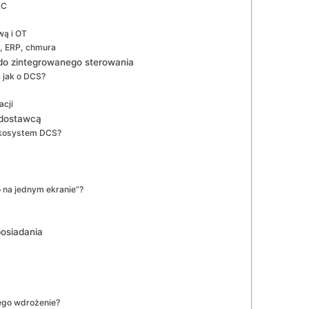
LC
wą i OT
, ERP, chmura
u do zintegrowanego sterowania
 jak o DCS?
acji
 dostawcą
ekosystem DCS?
 na jednym ekranie”?
posiadania
ego wdrożenie?