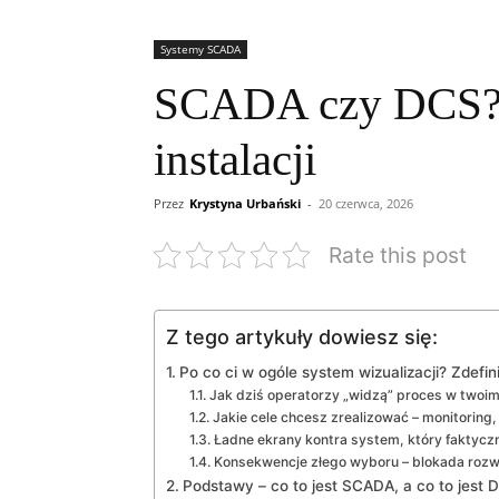
Systemy SCADA
SCADA czy DCS? Ja
instalacji
Przez
Krystyna Urbański
-
20 czerwca, 2026
Rate this post
Z tego artykuły dowiesz się:
Po co ci w ogóle system wizualizacji? Zdefini
Jak dziś operatorzy „widzą” proces w twoim
Jakie cele chcesz zrealizować – monitoring,
Ładne ekrany kontra system, który faktycz
Konsekwencje złego wyboru – blokada rozwo
Podstawy – co to jest SCADA, a co to jest 