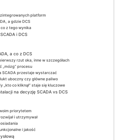
 zintegrowanych platform
ADA, a gdzie DCS
 co z tego wynika
są SCADA i DCS
CADA, a co z DCS
pierwszy rzut oka, inne w szczegółach
yć „mózg” procesu
ta SCADA przestaje wystarczać
rodukt uboczny czy główne paliwo
 „kto co kliknął” staje się kluczowe
nstalacji na decyzję SCADA vs DCS
twoim priorytetem
ozwijał i utrzymywał
posiadania
nkcjonalne i jakość
mysłową