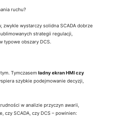
mania ruchu?
w, zwykle wystarczy solidna SCADA dobrze
sublimowanych strategii regulacji,
ć w typowe obszary DCS.
wistym. Tymczasem
ładny ekran HMI czy
wspiera szybkie podejmowanie decyzji,
rudności w analizie przyczyn awarii,
e, czy SCADA, czy DCS – powinien: