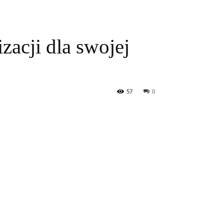
acji dla swojej
57
0