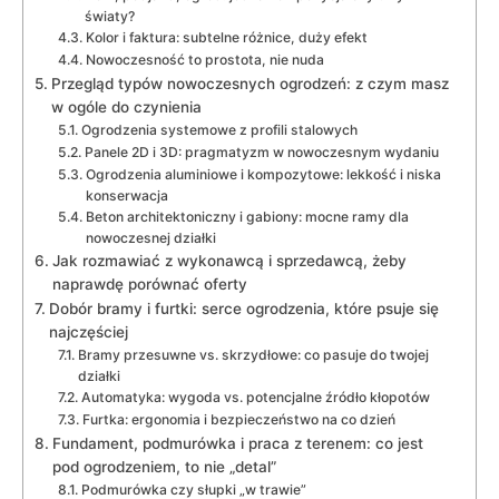
światy?
Kolor i faktura: subtelne różnice, duży efekt
Nowoczesność to prostota, nie nuda
Przegląd typów nowoczesnych ogrodzeń: z czym masz
w ogóle do czynienia
Ogrodzenia systemowe z profili stalowych
Panele 2D i 3D: pragmatyzm w nowoczesnym wydaniu
Ogrodzenia aluminiowe i kompozytowe: lekkość i niska
konserwacja
Beton architektoniczny i gabiony: mocne ramy dla
nowoczesnej działki
Jak rozmawiać z wykonawcą i sprzedawcą, żeby
naprawdę porównać oferty
Dobór bramy i furtki: serce ogrodzenia, które psuje się
najczęściej
Bramy przesuwne vs. skrzydłowe: co pasuje do twojej
działki
Automatyka: wygoda vs. potencjalne źródło kłopotów
Furtka: ergonomia i bezpieczeństwo na co dzień
Fundament, podmurówka i praca z terenem: co jest
pod ogrodzeniem, to nie „detal”
Podmurówka czy słupki „w trawie”