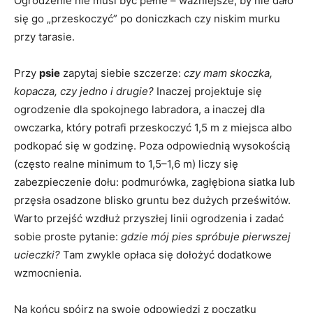
Ogrodzenie nie musi być pełne – ważniejsze, by nie dało
się go „przeskoczyć” po doniczkach czy niskim murku
przy tarasie.
Przy
psie
zapytaj siebie szczerze:
czy mam skoczka,
kopacza, czy jedno i drugie?
Inaczej projektuje się
ogrodzenie dla spokojnego labradora, a inaczej dla
owczarka, który potrafi przeskoczyć 1,5 m z miejsca albo
podkopać się w godzinę. Poza odpowiednią wysokością
(często realne minimum to 1,5–1,6 m) liczy się
zabezpieczenie dołu: podmurówka, zagłębiona siatka lub
przęsła osadzone blisko gruntu bez dużych prześwitów.
Warto przejść wzdłuż przyszłej linii ogrodzenia i zadać
sobie proste pytanie:
gdzie mój pies spróbuje pierwszej
ucieczki?
Tam zwykle opłaca się dołożyć dodatkowe
wzmocnienia.
Na końcu spójrz na swoje odpowiedzi z początku