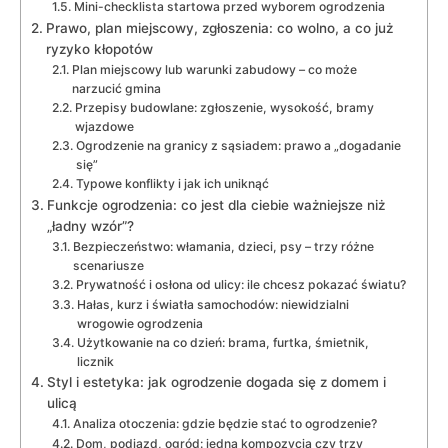
Mini-checklista startowa przed wyborem ogrodzenia
Prawo, plan miejscowy, zgłoszenia: co wolno, a co już
ryzyko kłopotów
Plan miejscowy lub warunki zabudowy – co może
narzucić gmina
Przepisy budowlane: zgłoszenie, wysokość, bramy
wjazdowe
Ogrodzenie na granicy z sąsiadem: prawo a „dogadanie
się”
Typowe konflikty i jak ich uniknąć
Funkcje ogrodzenia: co jest dla ciebie ważniejsze niż
„ładny wzór”?
Bezpieczeństwo: włamania, dzieci, psy – trzy różne
scenariusze
Prywatność i osłona od ulicy: ile chcesz pokazać światu?
Hałas, kurz i światła samochodów: niewidzialni
wrogowie ogrodzenia
Użytkowanie na co dzień: brama, furtka, śmietnik,
licznik
Styl i estetyka: jak ogrodzenie dogada się z domem i
ulicą
Analiza otoczenia: gdzie będzie stać to ogrodzenie?
Dom, podjazd, ogród: jedna kompozycja czy trzy