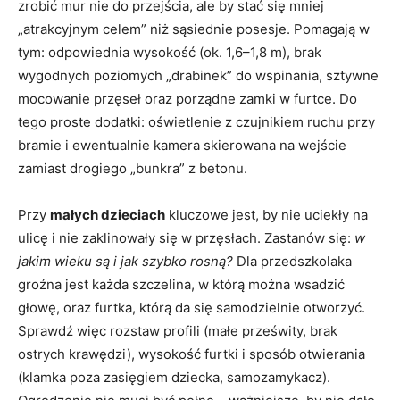
zrobić mur nie do przejścia, ale by stać się mniej
„atrakcyjnym celem” niż sąsiednie posesje. Pomagają w
tym: odpowiednia wysokość (ok. 1,6–1,8 m), brak
wygodnych poziomych „drabinek” do wspinania, sztywne
mocowanie przęseł oraz porządne zamki w furtce. Do
tego proste dodatki: oświetlenie z czujnikiem ruchu przy
bramie i ewentualnie kamera skierowana na wejście
zamiast drogiego „bunkra” z betonu.
Przy
małych dzieciach
kluczowe jest, by nie uciekły na
ulicę i nie zaklinowały się w przęsłach. Zastanów się:
w
jakim wieku są i jak szybko rosną?
Dla przedszkolaka
groźna jest każda szczelina, w którą można wsadzić
głowę, oraz furtka, którą da się samodzielnie otworzyć.
Sprawdź więc rozstaw profili (małe prześwity, brak
ostrych krawędzi), wysokość furtki i sposób otwierania
(klamka poza zasięgiem dziecka, samozamykacz).