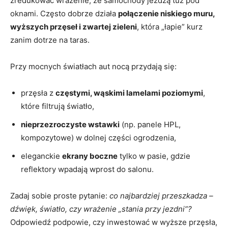
zredukować wrażenie, że samochody jeżdżą tuż pod
oknami. Często dobrze działa
połączenie niskiego muru,
wyższych przęseł i zwartej zieleni
, która „łapie” kurz
zanim dotrze na taras.
Przy mocnych światłach aut nocą przydają się:
przęsła z
częstymi, wąskimi lamelami poziomymi
,
które filtrują światło,
nieprzezroczyste wstawki
(np. panele HPL,
kompozytowe) w dolnej części ogrodzenia,
eleganckie
ekrany boczne
tylko w pasie, gdzie
reflektory wpadają wprost do salonu.
Zadaj sobie proste pytanie:
co najbardziej przeszkadza –
dźwięk, światło, czy wrażenie „stania przy jezdni”?
Odpowiedź podpowie, czy inwestować w wyższe przęsła,