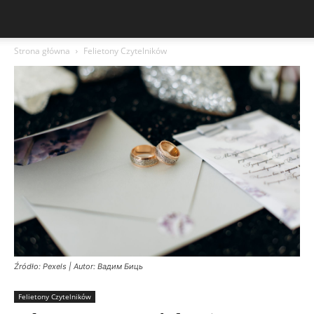
Strona główna
Felietony Czytelników
Źródło: Pexels | Autor: Вадим Биць
Felietony Czytelników