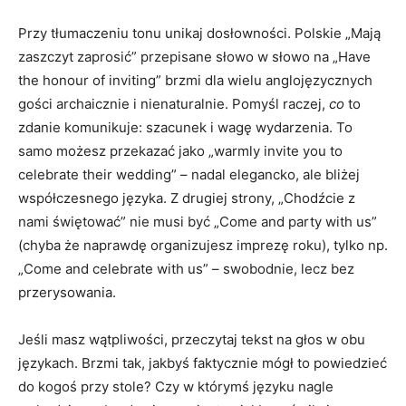
Przy tłumaczeniu tonu unikaj dosłowności. Polskie „Mają
zaszczyt zaprosić” przepisane słowo w słowo na „Have
the honour of inviting” brzmi dla wielu anglojęzycznych
gości archaicznie i nienaturalnie. Pomyśl raczej,
co
to
zdanie komunikuje: szacunek i wagę wydarzenia. To
samo możesz przekazać jako „warmly invite you to
celebrate their wedding” – nadal elegancko, ale bliżej
współczesnego języka. Z drugiej strony, „Chodźcie z
nami świętować” nie musi być „Come and party with us”
(chyba że naprawdę organizujesz imprezę roku), tylko np.
„Come and celebrate with us” – swobodnie, lecz bez
przerysowania.
Jeśli masz wątpliwości, przeczytaj tekst na głos w obu
językach. Brzmi tak, jakbyś faktycznie mógł to powiedzieć
do kogoś przy stole? Czy w którymś języku nagle