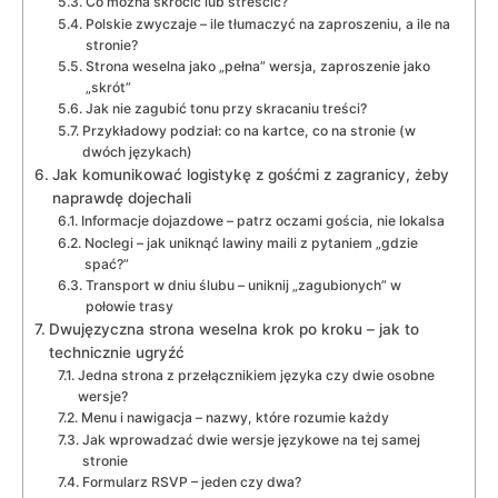
Co można skrócić lub streścić?
Polskie zwyczaje – ile tłumaczyć na zaproszeniu, a ile na
stronie?
Strona weselna jako „pełna” wersja, zaproszenie jako
„skrót”
Jak nie zagubić tonu przy skracaniu treści?
Przykładowy podział: co na kartce, co na stronie (w
dwóch językach)
Jak komunikować logistykę z gośćmi z zagranicy, żeby
naprawdę dojechali
Informacje dojazdowe – patrz oczami gościa, nie lokalsa
Noclegi – jak uniknąć lawiny maili z pytaniem „gdzie
spać?”
Transport w dniu ślubu – uniknij „zagubionych” w
połowie trasy
Dwujęzyczna strona weselna krok po kroku – jak to
technicznie ugryźć
Jedna strona z przełącznikiem języka czy dwie osobne
wersje?
Menu i nawigacja – nazwy, które rozumie każdy
Jak wprowadzać dwie wersje językowe na tej samej
stronie
Formularz RSVP – jeden czy dwa?