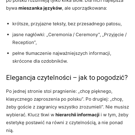
po polsku rozumieją tylko kilka słów. Dla nich najlepsza
bywa
mieszanka języków
, ale uporządkowana:
krótsze, przyjazne teksty, bez przesadnego patosu,
jasne nagłówki: „Ceremonia / Ceremony”, „Przyjęcie /
Reception”,
pełne tłumaczenie najważniejszych informacji,
skrócone dla ozdobników.
Elegancja czytelności – jak to pogodzić?
Po jednej stronie stoi pragnienie: „chcę pięknego,
klasycznego zaproszenia po polsku”. Po drugiej: „chcę,
żeby goście z zagranicy wszystko zrozumieli”. Nie musisz
wybierać. Klucz tkwi w
hierarchii informacji
i w tym, żeby
estetykę postawić na równi z czytelnością, a nie ponad
nią.