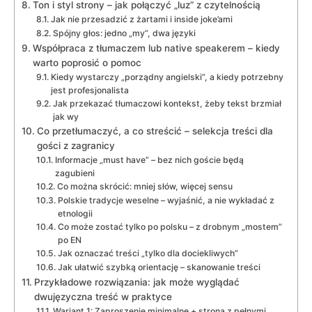
Ton i styl strony – jak połączyć „luz” z czytelnością
Jak nie przesadzić z żartami i inside joke’ami
Spójny głos: jedno „my”, dwa języki
Współpraca z tłumaczem lub native speakerem – kiedy
warto poprosić o pomoc
Kiedy wystarczy „porządny angielski”, a kiedy potrzebny
jest profesjonalista
Jak przekazać tłumaczowi kontekst, żeby tekst brzmiał
jak wy
Co przetłumaczyć, a co streścić – selekcja treści dla
gości z zagranicy
Informacje „must have” – bez nich goście będą
zagubieni
Co można skrócić: mniej słów, więcej sensu
Polskie tradycje weselne – wyjaśnić, a nie wykładać z
etnologii
Co może zostać tylko po polsku – z drobnym „mostem”
po EN
Jak oznaczać treści „tylko dla dociekliwych”
Jak ułatwić szybką orientację – skanowanie treści
Przykładowe rozwiązania: jak może wyglądać
dwujęzyczna treść w praktyce
Wariant 1: Zaproszenie minimalne + strona z pełnymi