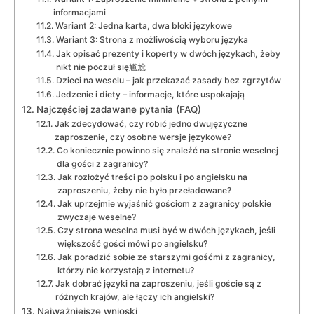
informacjami
Wariant 2: Jedna karta, dwa bloki językowe
Wariant 3: Strona z możliwością wyboru języka
Jak opisać prezenty i koperty w dwóch językach, żeby
nikt nie poczuł się尴尬
Dzieci na weselu – jak przekazać zasady bez zgrzytów
Jedzenie i diety – informacje, które uspokajają
Najczęściej zadawane pytania (FAQ)
Jak zdecydować, czy robić jedno dwujęzyczne
zaproszenie, czy osobne wersje językowe?
Co koniecznie powinno się znaleźć na stronie weselnej
dla gości z zagranicy?
Jak rozłożyć treści po polsku i po angielsku na
zaproszeniu, żeby nie było przeładowane?
Jak uprzejmie wyjaśnić gościom z zagranicy polskie
zwyczaje weselne?
Czy strona weselna musi być w dwóch językach, jeśli
większość gości mówi po angielsku?
Jak poradzić sobie ze starszymi gośćmi z zagranicy,
którzy nie korzystają z internetu?
Jak dobrać języki na zaproszeniu, jeśli goście są z
różnych krajów, ale łączy ich angielski?
Najważniejsze wnioski