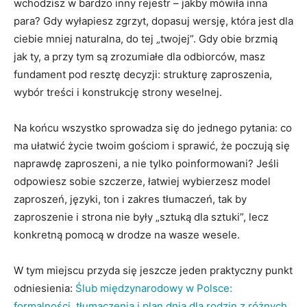
wchodzisz w bardzo inny rejestr – jakby mówiła inna
para? Gdy wyłapiesz zgrzyt, dopasuj wersję, która jest dla
ciebie mniej naturalna, do tej „twojej”. Gdy obie brzmią
jak ty, a przy tym są zrozumiałe dla odbiorców, masz
fundament pod resztę decyzji: strukturę zaproszenia,
wybór treści i konstrukcję strony weselnej.
Na końcu wszystko sprowadza się do jednego pytania: co
ma ułatwić życie twoim gościom i sprawić, że poczują się
naprawdę zaproszeni, a nie tylko poinformowani? Jeśli
odpowiesz sobie szczerze, łatwiej wybierzesz model
zaproszeń, języki, ton i zakres tłumaczeń, tak by
zaproszenie i strona nie były „sztuką dla sztuki”, lecz
konkretną pomocą w drodze na wasze wesele.
W tym miejscu przyda się jeszcze jeden praktyczny punkt
odniesienia:
Ślub międzynarodowy w Polsce:
formalności, tłumaczenia i plan dnia dla rodzin z różnych