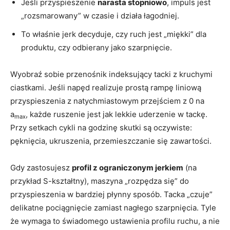
Jeśli przyspieszenie
narasta stopniowo
, impuls jest
„rozsmarowany” w czasie i działa łagodniej.
To właśnie jerk decyduje, czy ruch jest „miękki” dla
produktu, czy odbierany jako szarpnięcie.
Wyobraź sobie przenośnik indeksujący tacki z kruchymi
ciastkami. Jeśli napęd realizuje prostą rampę liniową
przyspieszenia z natychmiastowym przejściem z 0 na
a
, każde ruszenie jest jak lekkie uderzenie w tackę.
max
Przy setkach cykli na godzinę skutki są oczywiste:
pęknięcia, ukruszenia, przemieszczanie się zawartości.
Gdy zastosujesz
profil z ograniczonym jerkiem
(na
przykład S-kształtny), maszyna „rozpędza się” do
przyspieszenia w bardziej płynny sposób. Tacka „czuje”
delikatne pociągnięcie zamiast nagłego szarpnięcia. Tyle
że wymaga to świadomego ustawienia profilu ruchu, a nie