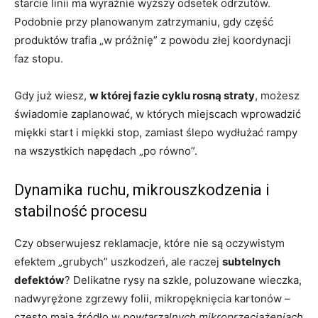
starcie linii ma wyraźnie wyższy odsetek odrzutów.
Podobnie przy planowanym zatrzymaniu, gdy część
produktów trafia „w próżnię” z powodu złej koordynacji
faz stopu.
Gdy już wiesz,
w której fazie cyklu rosną straty
, możesz
świadomie zaplanować, w których miejscach wprowadzić
miękki start i miękki stop, zamiast ślepo wydłużać rampy
na wszystkich napędach „po równo”.
Dynamika ruchu, mikrouszkodzenia i
stabilność procesu
Czy obserwujesz reklamacje, które nie są oczywistym
efektem „grubych” uszkodzeń, ale raczej
subtelnych
defektów
? Delikatne rysy na szkle, poluzowane wieczka,
nadwyrężone zgrzewy folii, mikropęknięcia kartonów –
często mają źródło w
powtarzalnych mikroprzeciążeniach