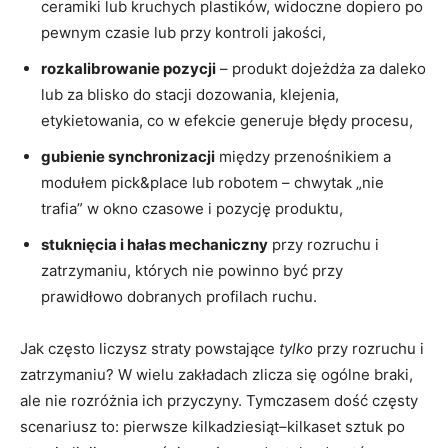
ceramiki lub kruchych plastików, widoczne dopiero po
pewnym czasie lub przy kontroli jakości,
rozkalibrowanie pozycji
– produkt dojeżdża za daleko
lub za blisko do stacji dozowania, klejenia,
etykietowania, co w efekcie generuje błędy procesu,
gubienie synchronizacji
między przenośnikiem a
modułem pick&place lub robotem – chwytak „nie
trafia” w okno czasowe i pozycję produktu,
stuknięcia i hałas mechaniczny
przy rozruchu i
zatrzymaniu, których nie powinno być przy
prawidłowo dobranych profilach ruchu.
Jak często liczysz straty powstające
tylko
przy rozruchu i
zatrzymaniu? W wielu zakładach zlicza się ogólne braki,
ale nie rozróżnia ich przyczyny. Tymczasem dość częsty
scenariusz to: pierwsze kilkadziesiąt–kilkaset sztuk po