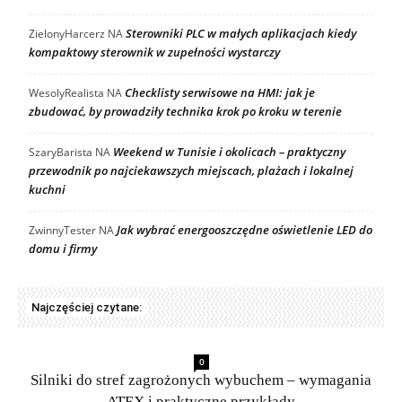
Sterowniki PLC w małych aplikacjach kiedy
ZielonyHarcerz
NA
kompaktowy sterownik w zupełności wystarczy
Checklisty serwisowe na HMI: jak je
WesolyRealista
NA
zbudować, by prowadziły technika krok po kroku w terenie
Weekend w Tunisie i okolicach – praktyczny
SzaryBarista
NA
przewodnik po najciekawszych miejscach, plażach i lokalnej
kuchni
Jak wybrać energooszczędne oświetlenie LED do
ZwinnyTester
NA
domu i firmy
Najczęściej czytane:
0
Silniki do stref zagrożonych wybuchem – wymagania
ATEX i praktyczne przykłady