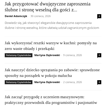
Jak przygotować dwujęzyczne zaproszenia
ślubne i stronę weselną dla gości z...
Daniel Adamczyk
-
30 czerwca, 2026
0
Dowiedz się, jak stworzyć eleganckie dwujęzyczne zaproszenia
ślubne i stronę weselną, które ułatwią udział zagranicznym gościom
Jak wykorzystać resztki warzyw w kuchni: pomysły na
zero waste obiady i przekąski
Martyna Dąbrowski
-
9 czerwca, 2026
Felietony Czytelników
0
Jak nauczyć dziecko sprzątania po zabawie: sprawdzone
sposoby na porządek w pokoju malucha
Martyna Dąbrowski
-
2 czerwca, 2026
Felietony Czytelników
0
Jak zacząć przygodę z uczeniem maszynowym:
praktyczny przewodnik dla programistów i pasjonatów