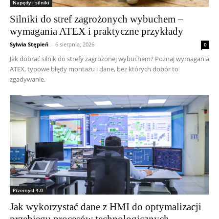
Napędy i silniki
Silniki do stref zagrożonych wybuchem –
wymagania ATEX i praktyczne przykłady
Sylwia Stępień
-
6 sierpnia, 2026
0
Jak dobrać silnik do strefy zagrożonej wybuchem? Poznaj wymagania
ATEX, typowe błędy montażu i dane, bez których dobór to
zgadywanie.
Przemysł 4.0
Jak wykorzystać dane z HMI do optymalizacji