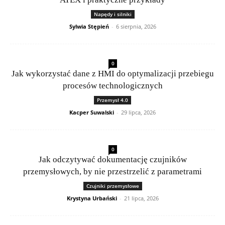
Napędy i silniki
Sylwia Stępień
-
6 sierpnia, 2026
0
Jak wykorzystać dane z HMI do optymalizacji przebiegu
procesów technologicznych
Przemysł 4.0
Kacper Suwalski
-
29 lipca, 2026
0
Jak odczytywać dokumentację czujników
przemysłowych, by nie przestrzelić z parametrami
Czujniki przemysłowe
Krystyna Urbański
-
21 lipca, 2026