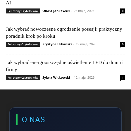
AI
Oliwia Jankowski
-
26 maja, 2026
Felietony Czytelników
0
Jak wybrać nowoczesne ogrodzenie posesji: praktyczny
poradnik krok po kroku
Krystyna Urbański
-
19 maja, 2026
Felietony Czytelników
0
Jak wybrać energooszczędne oświetlenie LED do domu i
firmy
Sylwia Witkowski
-
12 maja, 2026
Felietony Czytelników
1
O NAS